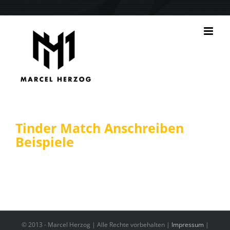
Zum
Inhalt
springen
Tinder Match Anschreiben
Beispiele
© 2013 -
Marcel Herzog | Alle Rechte vorbehalten |
Impressum
|