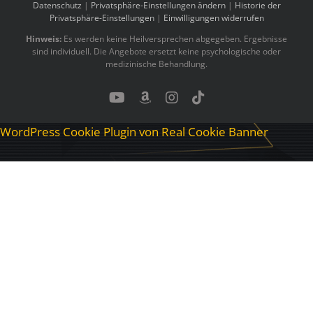
Datenschutz
|
Privatsphäre-Einstellungen ändern
|
Historie der
Privatsphäre-Einstellungen
|
Einwilligungen widerrufen
Hinweis:
Es werden keine Heilversprechen abgegeben. Ergebnisse
sind individuell. Die Angebote ersetzt keine psychologische oder
medizinische Behandlung.
YouTube
Benutzerdefiniert
Instagram
Tiktok
WordPress Cookie Plugin von Real Cookie Banner