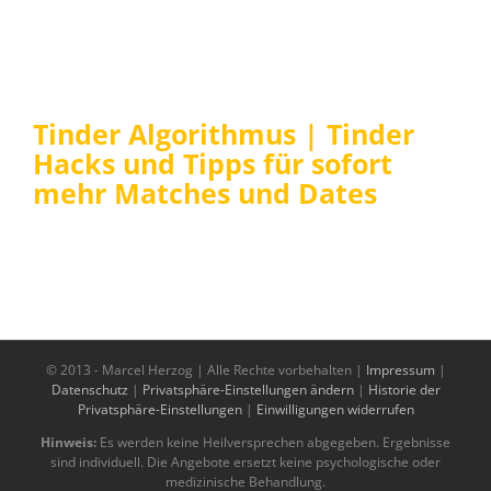
Tinder Algorithmus | Tinder
Hacks und Tipps für sofort
mehr Matches und Dates
© 2013 -
Marcel Herzog | Alle Rechte vorbehalten |
Impressum
|
Datenschutz
|
Privatsphäre-Einstellungen ändern
|
Historie der
Privatsphäre-Einstellungen
|
Einwilligungen widerrufen
Hinweis:
Es werden keine Heilversprechen abgegeben. Ergebnisse
sind individuell. Die Angebote ersetzt keine psychologische oder
medizinische Behandlung.