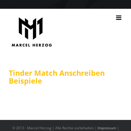
Zum
Inhalt
springen
Tinder Match Anschreiben
Beispiele
© 2013 -
Marcel Herzog | Alle Rechte vorbehalten |
Impressum
|