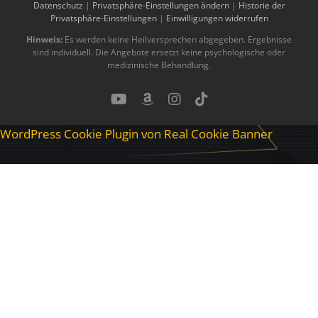
Datenschutz
|
Privatsphäre-Einstellungen ändern
|
Historie der
Privatsphäre-Einstellungen
|
Einwilligungen widerrufen
Hinweis:
Es werden keine Heilversprechen abgegeben. Ergebnisse
sind individuell. Die Angebote ersetzt keine psychologische oder
medizinische Behandlung.
YouTube
Benutzerdefiniert
Instagram
Tiktok
WordPress Cookie Plugin von Real Cookie Banner