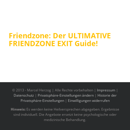
Friendzone: Der ULTIMATIVE
FRIENDZONE EXIT Guide!
© 2013 -
Marcel Herzog | Alle Rechte vorbehalten |
Impressum
|
Datenschutz
|
Privatsphäre-Einstellungen ändern
|
Historie der
Privatsphäre-Einstellungen
|
Einwilligungen widerrufen
Hinweis:
Es werden keine Heilversprechen abgegeben. Ergebnisse
sind individuell. Die Angebote ersetzt keine psychologische oder
medizinische Behandlung.