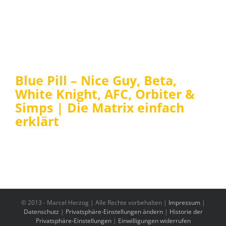
Blue Pill – Nice Guy, Beta,
White Knight, AFC, Orbiter &
Simps | Die Matrix einfach
erklärt
© 2013 -
Marcel Herzog | Alle Rechte vorbehalten |
Impressum
|
Datenschutz
|
Privatsphäre-Einstellungen ändern
|
Historie der
Privatsphäre-Einstellungen
|
Einwilligungen widerrufen