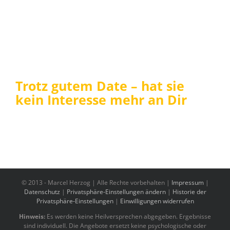
Trotz gutem Date – hat sie
kein Interesse mehr an Dir
© 2013 -
Marcel Herzog | Alle Rechte vorbehalten |
Impressum
|
Datenschutz
|
Privatsphäre-Einstellungen ändern
|
Historie der
Privatsphäre-Einstellungen
|
Einwilligungen widerrufen
Hinweis:
Es werden keine Heilversprechen abgegeben. Ergebnisse
sind individuell. Die Angebote ersetzt keine psychologische oder