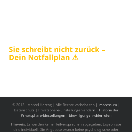
Sie schreibt nicht zurück –
Dein Notfallplan ⚠
© 2013 -
Marcel Herzog | Alle Rechte vorbehalten |
Impressum
|
Datenschutz
|
Privatsphäre-Einstellungen ändern
|
Historie der
Privatsphäre-Einstellungen
|
Einwilligungen widerrufen
Hinweis:
Es werden keine Heilversprechen abgegeben. Ergebnisse
sind individuell. Die Angebote ersetzt keine psychologische oder