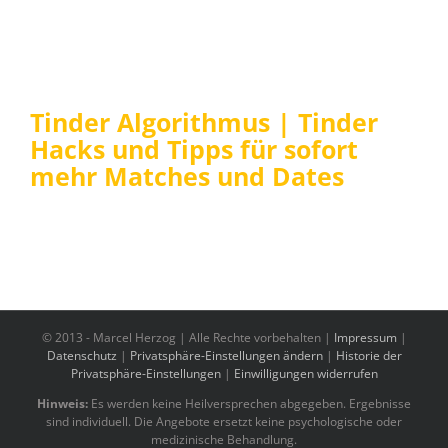
Tinder Algorithmus | Tinder
Hacks und Tipps für sofort
mehr Matches und Dates
© 2013 -
Marcel Herzog | Alle Rechte vorbehalten |
Impressum
|
Datenschutz
|
Privatsphäre-Einstellungen ändern
|
Historie der
Privatsphäre-Einstellungen
|
Einwilligungen widerrufen
Hinweis:
Es werden keine Heilversprechen abgegeben. Ergebnisse
sind individuell. Die Angebote ersetzt keine psychologische oder
medizinische Behandlung.