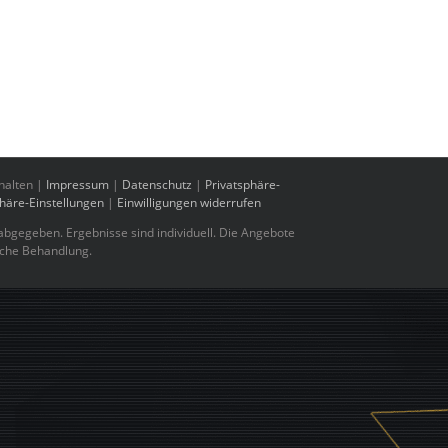
halten |
Impressum
|
Datenschutz
|
Privatsphäre-
phäre-Einstellungen
|
Einwilligungen widerrufen
bgegeben. Ergebnisse sind individuell. Die Angebote
sche Behandlung.