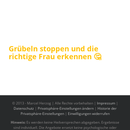
Grübeln stoppen und die
richtige Frau erkennen 🤔
© 2013 -
Marcel Herzog | Alle Rechte vorbehalten |
Impressum
|
Datenschutz
|
Privatsphäre-Einstellungen ändern
|
Historie der
Privatsphäre-Einstellungen
|
Einwilligungen widerrufen
Hinweis:
Es werden keine Heilversprechen abgegeben. Ergebnisse
sind individuell. Die Angebote ersetzt keine psychologische oder