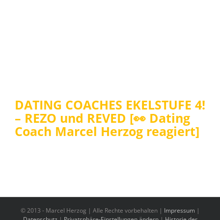
DATING COACHES EKELSTUFE 4!
– REZO und REVED [👀 Dating
Coach Marcel Herzog reagiert]
© 2013 -
Marcel Herzog | Alle Rechte vorbehalten |
Impressum
|
Datenschutz
|
Privatsphäre-Einstellungen ändern
|
Historie der