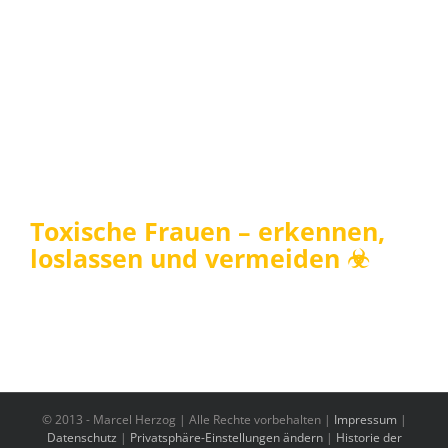
Toxische Frauen – erkennen,
loslassen und vermeiden ☣
© 2013 -
Marcel Herzog | Alle Rechte vorbehalten |
Impressum
|
Datenschutz
|
Privatsphäre-Einstellungen ändern
|
Historie der