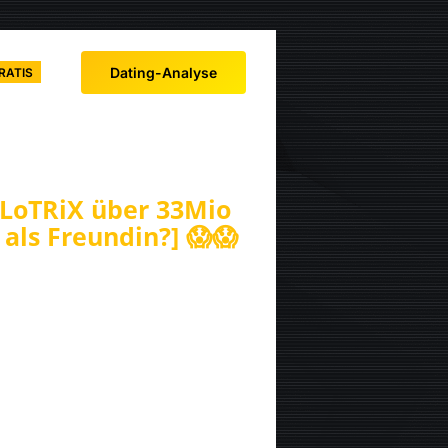
Dating-Analyse
RATIS
ELoTRiX über 33Mio
 als Freundin?] 😱😱