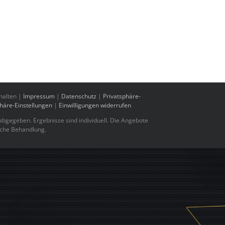
halten |
Impressum
|
Datenschutz
|
Privatsphäre-
phäre-Einstellungen
|
Einwilligungen widerrufen
bgegeben. Ergebnisse sind individuell. Die Angebote
sche Behandlung.