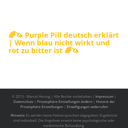
🌈🦄 Purple Pill deutsch erklärt
| Wenn blau nicht wirkt und
rot zu bitter ist 🌈🦄
© 2013 -
Marcel Herzog | Alle Rechte vorbehalten |
Impressum
|
Datenschutz
|
Privatsphäre-Einstellungen ändern
|
Historie der
Privatsphäre-Einstellungen
|
Einwilligungen widerrufen
Hinweis:
Es werden keine Heilversprechen abgegeben. Ergebnisse
sind individuell. Die Angebote ersetzt keine psychologische oder
medizinische Behandlung.