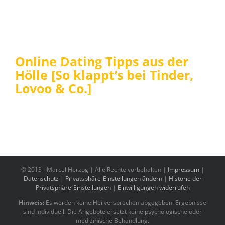
Online Dating Tipps aus der
Hölle [So klappt’s bei Tinder,
Lovoo & Co.]
© 2013 -
Marcel Herzog | Alle Rechte vorbehalten |
Impressum
|
Datenschutz
|
Privatsphäre-Einstellungen ändern
|
Historie der
Privatsphäre-Einstellungen
|
Einwilligungen widerrufen
Hinweis:
Es werden keine Heilversprechen abgegeben. Ergebnisse
sind individuell. Die Angebote ersetzt keine psychologische oder
medizinische Behandlung.