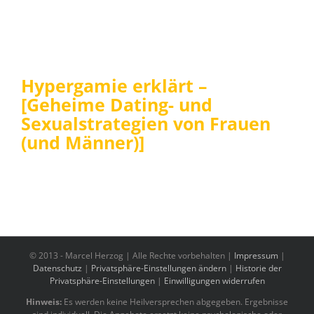
Hypergamie erklärt –
[Geheime Dating- und
Sexualstrategien von Frauen
(und Männer)]
© 2013 -
Marcel Herzog | Alle Rechte vorbehalten |
Impressum
|
Datenschutz
|
Privatsphäre-Einstellungen ändern
|
Historie der
Privatsphäre-Einstellungen
|
Einwilligungen widerrufen
Hinweis:
Es werden keine Heilversprechen abgegeben. Ergebnisse