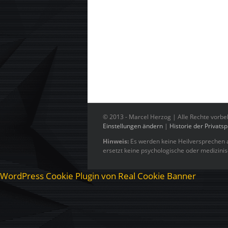
© 2013 -
Marcel Herzog | Alle Rechte vorbe
Einstellungen ändern
|
Historie der Privats
Hinweis:
Es werden keine Heilversprechen a
ersetzt keine psychologische oder medizini
WordPress Cookie Plugin von Real Cookie Banner