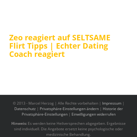
Zeo reagiert auf SELTSAME
Flirt Tipps | Echter Dating
Coach reagiert
© 2013 -
Marcel Herzog | Alle Rechte vorbehalten |
Impressum
|
Datenschutz
|
Privatsphäre-Einstellungen ändern
|
Historie der
Privatsphäre-Einstellungen
|
Einwilligungen widerrufen
Hinweis:
Es werden keine Heilversprechen abgegeben. Ergebnisse
sind individuell. Die Angebote ersetzt keine psychologische oder
medizinische Behandlung.