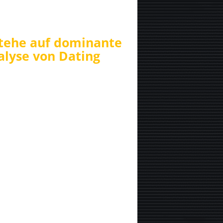
stehe auf dominante
lyse von Dating