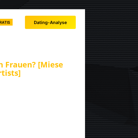
Dating-Analyse
RATIS
n Frauen? [Miese
tists]