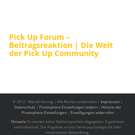
Pick Up Forum –
Beitragsreaktion | Die Welt
der Pick Up Community
© 2013 -
Marcel Herzog | Alle Rechte vorbehalten |
Impressum
|
Datenschutz
|
Privatsphäre-Einstellungen ändern
|
Historie der
Privatsphäre-Einstellungen
|
Einwilligungen widerrufen
Hinweis:
Es werden keine Heilversprechen abgegeben. Ergebnisse
sind individuell. Die Angebote ersetzt keine psychologische oder
medizinische Behandlung.