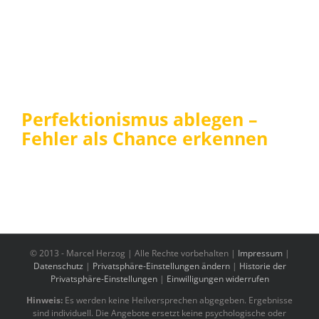
Perfektionismus ablegen –
Fehler als Chance erkennen
© 2013 -
Marcel Herzog | Alle Rechte vorbehalten |
Impressum
|
Datenschutz
|
Privatsphäre-Einstellungen ändern
|
Historie der
Privatsphäre-Einstellungen
|
Einwilligungen widerrufen
Hinweis:
Es werden keine Heilversprechen abgegeben. Ergebnisse
sind individuell. Die Angebote ersetzt keine psychologische oder