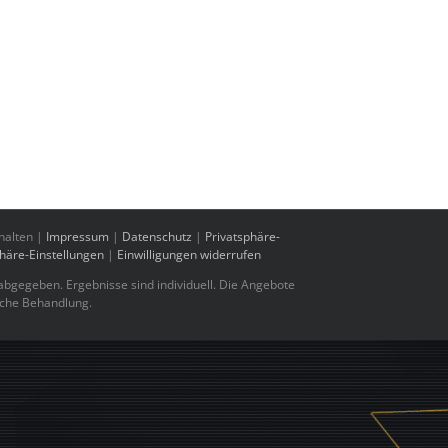
halten |
Impressum
|
Datenschutz
|
Privatsphäre-
phäre-Einstellungen
|
Einwilligungen widerrufen
bgegeben. Ergebnisse sind individuell. Die Angebote
sche Behandlung.