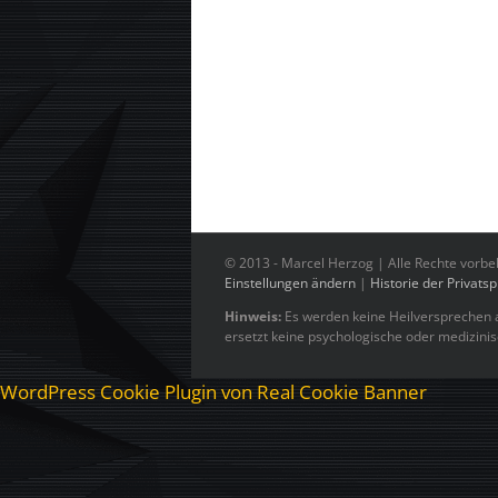
© 2013 -
Marcel Herzog | Alle Rechte vorbe
Einstellungen ändern
|
Historie der Privats
Hinweis:
Es werden keine Heilversprechen a
ersetzt keine psychologische oder medizini
WordPress Cookie Plugin von Real Cookie Banner