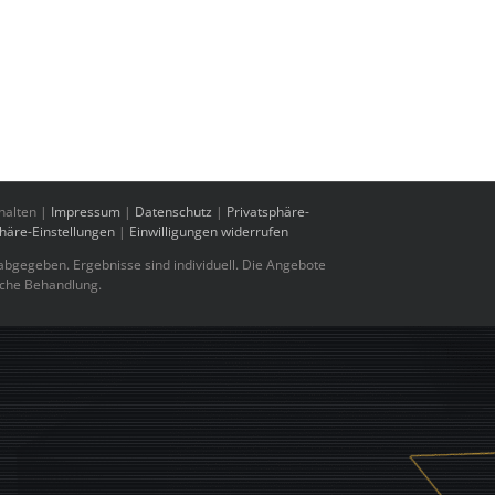
halten |
Impressum
|
Datenschutz
|
Privatsphäre-
phäre-Einstellungen
|
Einwilligungen widerrufen
bgegeben. Ergebnisse sind individuell. Die Angebote
sche Behandlung.