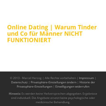
Online Dating | Warum Tinder
und Co für Männer NICHT
FUNKTIONIERT
© 2013 -
Marcel Herzog | Alle Rechte vorbehalten |
Impressum
|
Datenschutz
|
Privatsphäre-Einstellungen ändern
|
Historie der
Privatsphäre-Einstellungen
|
Einwilligungen widerrufen
Hinweis:
Es werden keine Heilversprechen abgegeben. Ergebnisse
sind individuell. Die Angebote ersetzt keine psychologische oder
medizinische Behandlung.