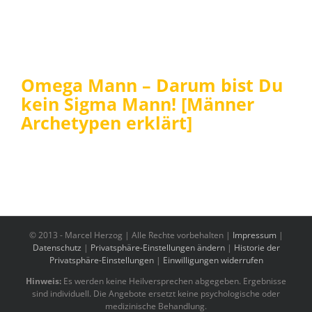
Omega Mann – Darum bist Du
kein Sigma Mann! [Männer
Archetypen erklärt]
© 2013 -
Marcel Herzog | Alle Rechte vorbehalten |
Impressum
|
Datenschutz
|
Privatsphäre-Einstellungen ändern
|
Historie der
Privatsphäre-Einstellungen
|
Einwilligungen widerrufen
Hinweis:
Es werden keine Heilversprechen abgegeben. Ergebnisse
sind individuell. Die Angebote ersetzt keine psychologische oder
medizinische Behandlung.