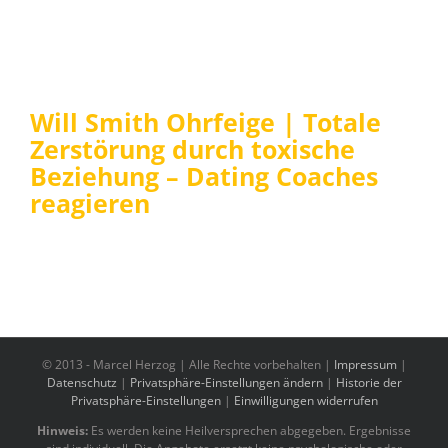
Will Smith Ohrfeige | Totale
Zerstörung durch toxische
Beziehung – Dating Coaches
reagieren
© 2013 -
Marcel Herzog | Alle Rechte vorbehalten |
Impressum
|
Datenschutz
|
Privatsphäre-Einstellungen ändern
|
Historie der
Privatsphäre-Einstellungen
|
Einwilligungen widerrufen
Hinweis:
Es werden keine Heilversprechen abgegeben. Ergebnisse