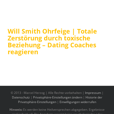
Will Smith Ohrfeige | Totale
Zerstörung durch toxische
Beziehung – Dating Coaches
reagieren
© 2013 -
Marcel Herzog | Alle Rechte vorbehalten |
Impressum
|
Datenschutz
|
Privatsphäre-Einstellungen ändern
|
Historie der
Privatsphäre-Einstellungen
|
Einwilligungen widerrufen
Hinweis:
Es werden keine Heilversprechen abgegeben. Ergebnisse