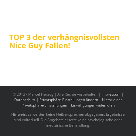
TOP 3 der verhängnisvollsten
Nice Guy Fallen!
© 2013 -
Marcel Herzog | Alle Rechte vorbehalten |
Impressum
|
Datenschutz
|
Privatsphäre-Einstellungen ändern
|
Historie der
Privatsphäre-Einstellungen
|
Einwilligungen widerrufen
Hinweis:
Es werden keine Heilversprechen abgegeben. Ergebnisse
sind individuell. Die Angebote ersetzt keine psychologische oder
medizinische Behandlung.