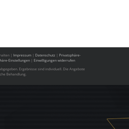
halten |
Impressum
|
Datenschutz
|
Privatsphäre-
phäre-Einstellungen
|
Einwilligungen widerrufen
bgegeben. Ergebnisse sind individuell. Die Angebote
sche Behandlung.