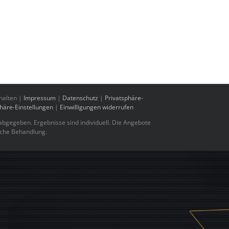
halten |
Impressum
|
Datenschutz
|
Privatsphäre-
phäre-Einstellungen
|
Einwilligungen widerrufen
bgegeben. Ergebnisse sind individuell. Die Angebote
sche Behandlung.