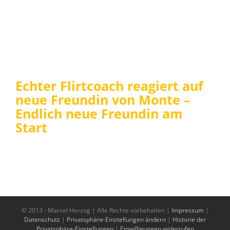
Echter Flirtcoach reagiert auf
neue Freundin von Monte –
Endlich neue Freundin am
Start
© 2013 -
Marcel Herzog | Alle Rechte vorbehalten |
Impressum
|
Datenschutz
|
Privatsphäre-Einstellungen ändern
|
Historie der
Privatsphäre-Einstellungen
|
Einwilligungen widerrufen