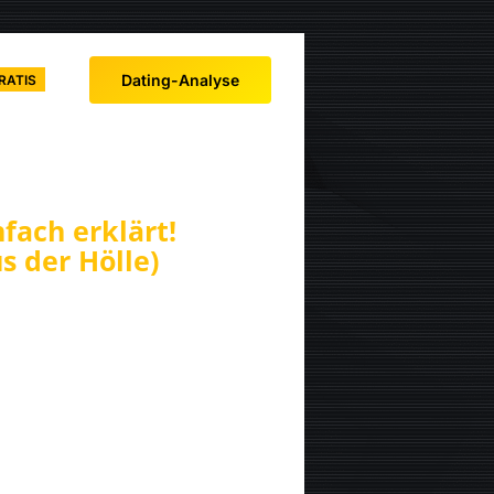
Dating-Analyse
RATIS
fach erklärt!
s der Hölle)