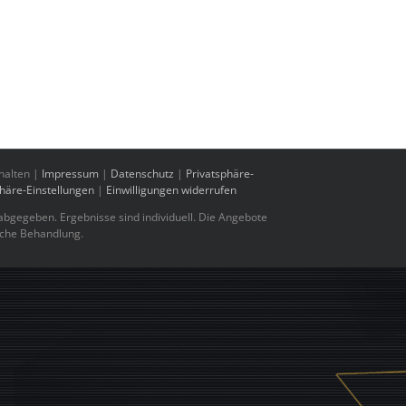
halten |
Impressum
|
Datenschutz
|
Privatsphäre-
phäre-Einstellungen
|
Einwilligungen widerrufen
bgegeben. Ergebnisse sind individuell. Die Angebote
sche Behandlung.