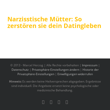
Narzisstische Mütter: So
zerstören sie dein Datingleben
© 2013 -
Marcel Herzog | Alle Rechte vorbehalten |
Impressum
|
Datenschutz
|
Privatsphäre-Einstellungen ändern
|
Historie der
Privatsphäre-Einstellungen
|
Einwilligungen widerrufen
Hinweis:
Es werden keine Heilversprechen abgegeben. Ergebnisse
sind individuell. Die Angebote ersetzt keine psychologische oder
medizinische Behandlung.
YouTube
Benutzerdefiniert
Instagram
Tiktok