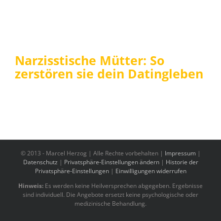
Narzisstische Mütter: So
zerstören sie dein Datingleben
© 2013 -
Marcel Herzog | Alle Rechte vorbehalten |
Impressum
|
Datenschutz
|
Privatsphäre-Einstellungen ändern
|
Historie der
Privatsphäre-Einstellungen
|
Einwilligungen widerrufen
Hinweis:
Es werden keine Heilversprechen abgegeben. Ergebnisse
sind individuell. Die Angebote ersetzt keine psychologische oder
medizinische Behandlung.