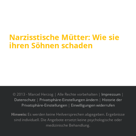
Narzisstische Mütter: Wie sie
ihren Söhnen schaden
© 2013 -
Marcel Herzog | Alle Rechte vorbehalten |
Impressum
|
Datenschutz
|
Privatsphäre-Einstellungen ändern
|
Historie der
Privatsphäre-Einstellungen
|
Einwilligungen widerrufen
Hinweis:
Es werden keine Heilversprechen abgegeben. Ergebnisse
sind individuell. Die Angebote ersetzt keine psychologische oder
medizinische Behandlung.