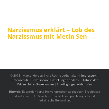
Narzissmus erklärt – Lob des
Narzissmus mit Metin Sen
© 2013 -
Marcel Herzog | Alle Rechte vorbehalten |
Impressum
|
Datenschutz
|
Privatsphäre-Einstellungen ändern
|
Historie der
Privatsphäre-Einstellungen
|
Einwilligungen widerrufen
Hinweis:
Es werden keine Heilversprechen abgegeben. Ergebnisse
sind individuell. Die Angebote ersetzt keine psychologische oder
medizinische Behandlung.