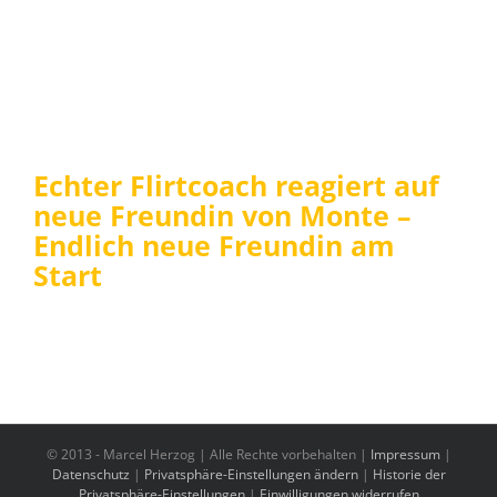
Echter Flirtcoach reagiert auf
neue Freundin von Monte –
Endlich neue Freundin am
Start
© 2013 -
Marcel Herzog | Alle Rechte vorbehalten |
Impressum
|
Datenschutz
|
Privatsphäre-Einstellungen ändern
|
Historie der
Privatsphäre-Einstellungen
|
Einwilligungen widerrufen