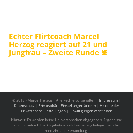
Echter Flirtcoach Marcel
Herzog reagiert auf 21 und
Jungfrau – Zweite Runde 🛎
© 2013 -
Marcel Herzog | Alle Rechte vorbehalten |
Impressum
|
Datenschutz
|
Privatsphäre-Einstellungen ändern
|
Historie der
Privatsphäre-Einstellungen
|
Einwilligungen widerrufen
Hinweis:
Es werden keine Heilversprechen abgegeben. Ergebnisse
sind individuell. Die Angebote ersetzt keine psychologische oder
medizinische Behandlung.