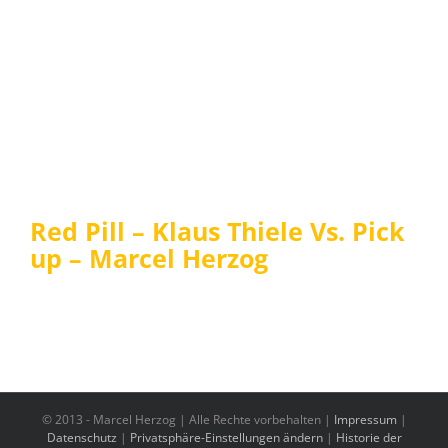
Red Pill – Klaus Thiele Vs. Pick
up – Marcel Herzog
© 2013 -
Marcel Herzog | Alle Rechte vorbehalten |
Impressum
|
Datenschutz
|
Privatsphäre-Einstellungen ändern
|
Historie der