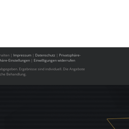
halten |
Impressum
|
Datenschutz
|
Privatsphäre-
phäre-Einstellungen
|
Einwilligungen widerrufen
bgegeben. Ergebnisse sind individuell. Die Angebote
sche Behandlung.