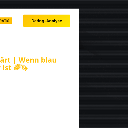
Dating-Analyse
RATIS
lärt | Wenn blau
 ist 🌈🦄