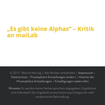
„Es gibt keine Alphas“ – Kritik
an maiLab
© 2013 -
Marcel Herzog | Alle Rechte vorbehalten |
Impressum
|
Datenschutz
|
Privatsphäre-Einstellungen ändern
|
Historie der
Privatsphäre-Einstellungen
|
Einwilligungen widerrufen
Hinweis:
Es werden keine Heilversprechen abgegeben. Ergebnisse
sind individuell. Die Angebote ersetzt keine psychologische oder
medizinische Behandlung.