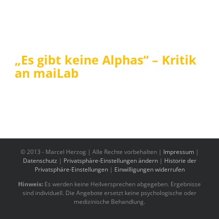
„Es gibt keine Alphas“ – Kritik
an maiLab
© 2013 -
Marcel Herzog | Alle Rechte vorbehalten |
Impressum
|
Datenschutz
|
Privatsphäre-Einstellungen ändern
|
Historie der
Privatsphäre-Einstellungen
|
Einwilligungen widerrufen
Hinweis:
Es werden keine Heilversprechen abgegeben. Ergebnisse
sind individuell. Die Angebote ersetzt keine psychologische oder
medizinische Behandlung.