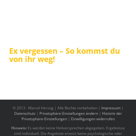
Ex vergessen – So kommst du
von ihr weg!
© 2013 -
Marcel Herzog | Alle Rechte vorbehalten |
Impressum
|
Datenschutz
|
Privatsphäre-Einstellungen ändern
|
Historie der
Privatsphäre-Einstellungen
|
Einwilligungen widerrufen
Hinweis:
Es werden keine Heilversprechen abgegeben. Ergebnisse
sind individuell. Die Angebote ersetzt keine psychologische oder