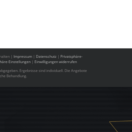
halten |
Impressum
|
Datenschutz
|
Privatsphäre-
phäre-Einstellungen
|
Einwilligungen widerrufen
bgegeben. Ergebnisse sind individuell. Die Angebote
sche Behandlung.