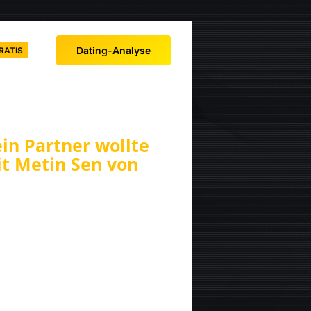
Dating-Analyse
RATIS
in Partner wollte
it Metin Sen von