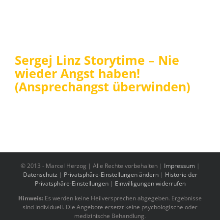
Sergej Linz Storytime – Nie
wieder Angst haben!
(Ansprechangst überwinden)
© 2013 -
Marcel Herzog | Alle Rechte vorbehalten |
Impressum
|
Datenschutz
|
Privatsphäre-Einstellungen ändern
|
Historie der
Privatsphäre-Einstellungen
|
Einwilligungen widerrufen
Hinweis:
Es werden keine Heilversprechen abgegeben. Ergebnisse
sind individuell. Die Angebote ersetzt keine psychologische oder
medizinische Behandlung.