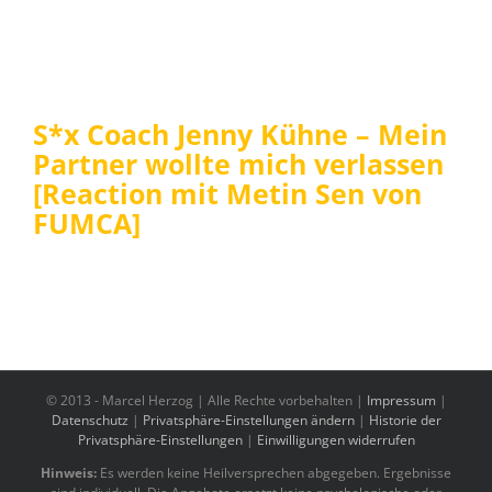
S*x Coach Jenny Kühne – Mein
Partner wollte mich verlassen
[Reaction mit Metin Sen von
FUMCA]
© 2013 -
Marcel Herzog | Alle Rechte vorbehalten |
Impressum
|
Datenschutz
|
Privatsphäre-Einstellungen ändern
|
Historie der
Privatsphäre-Einstellungen
|
Einwilligungen widerrufen
Hinweis:
Es werden keine Heilversprechen abgegeben. Ergebnisse