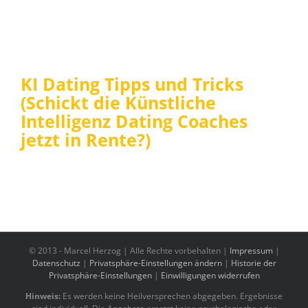
KI Dating Tipps und Tricks
(Schickt die Künstliche
Intelligenz Dating Coaches
jetzt in Rente?)
© 2013 -
Marcel Herzog | Alle Rechte vorbehalten |
Impressum
|
Datenschutz
|
Privatsphäre-Einstellungen ändern
|
Historie der
Privatsphäre-Einstellungen
|
Einwilligungen widerrufen
Hinweis:
Es werden keine Heilversprechen abgegeben. Ergebnisse