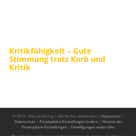
Kritikfähigkeit – Gute
Stimmung trotz Korb und
Kritik
© 2013 -
Marcel Herzog | Alle Rechte vorbehalten |
Impressum
|
Datenschutz
|
Privatsphäre-Einstellungen ändern
|
Historie der
Privatsphäre-Einstellungen
|
Einwilligungen widerrufen