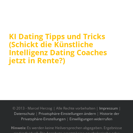
KI Dating Tipps und Tricks
(Schickt die Künstliche
Intelligenz Dating Coaches
jetzt in Rente?)
© 2013 -
Marcel Herzog | Alle Rechte vorbehalten |
Impressum
|
Datenschutz
|
Privatsphäre-Einstellungen ändern
|
Historie der
Privatsphäre-Einstellungen
|
Einwilligungen widerrufen
Hinweis:
Es werden keine Heilversprechen abgegeben. Ergebnisse