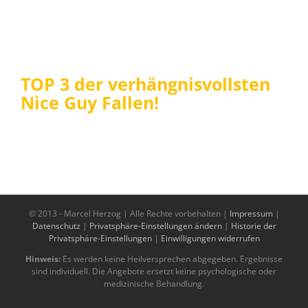
TOP 3 der verhängnisvollsten
Nice Guy Fallen!
© 2013 -
Marcel Herzog | Alle Rechte vorbehalten |
Impressum
|
Datenschutz
|
Privatsphäre-Einstellungen ändern
|
Historie der
Privatsphäre-Einstellungen
|
Einwilligungen widerrufen
Hinweis:
Es werden keine Heilversprechen abgegeben. Ergebnisse
sind individuell. Die Angebote ersetzt keine psychologische oder
medizinische Behandlung.